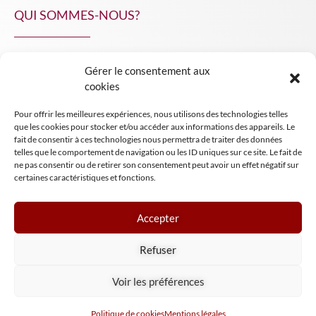
QUI SOMMES-NOUS?
Gérer le consentement aux
NPA Conseil
cookies
Contact
Pour offrir les meilleures expériences, nous utilisons des technologies telles
INSIGHT NPA
que les cookies pour stocker et/ou accéder aux informations des appareils. Le
fait de consentir à ces technologies nous permettra de traiter des données
telles que le comportement de navigation ou les ID uniques sur ce site. Le fait de
ne pas consentir ou de retirer son consentement peut avoir un effet négatif sur
certaines caractéristiques et fonctions.
Accepter
Mentions légales
Refuser
Conditions générales de vente
Tous droits réservés NPA Conseil
Voir les préférences
2024
Politique de cookies
Mentions légales