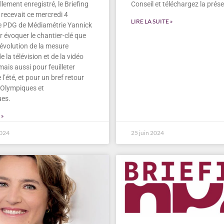
lement enregistré, le Briefing
Conseil et téléchargez la prés
recevait ce mercredi 4
LIRE LA SUITE »
e PDG de Médiamétrie Yannick
r évoquer le chantier-clé que
’évolution de la mesure
 la télévision et de la vidéo
ais aussi pour feuilleter
e l’été, et pour un bref retour
x Olympiques et
ues.
 »
2024
25 juin 2024