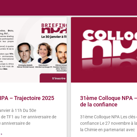
NPA – Trajectoire 2025
31ème Colloque NPA – 
de la confiance
janvier à 11h Du 50e
 de TF1 au 1er anniversaire de
31ème Colloque NPA Les clés 
 anniversaire de
confiance Le 27 novembre à l
la Chimie en partenariat avec
 »