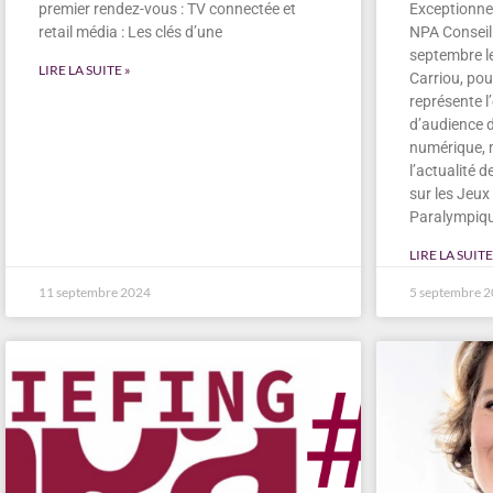
premier rendez-vous : TV connectée et
Exceptionnel
retail média : Les clés d’une
NPA Conseil 
septembre l
LIRE LA SUITE »
Carriou, pou
représente l
d’audience de
numérique, m
l’actualité d
sur les Jeu
Paralympiq
LIRE LA SUITE
11 septembre 2024
5 septembre 