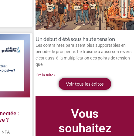
Un début d’été sous haute tension
Les contraintes paraissent plus supportables en
période de prospérité. Le truisme a aussi son revers :
c’est aussi à la multiplication des points de tension
que
Lire la suite »
Voir tous les éditos
Vous
nectée :
ve ?
souhaitez
ng NPA