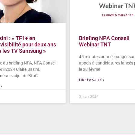
sini : « TF1+ en
Briefing NPA Conseil
visibilité pour deux ans
Webinar TNT
es les TV Samsung »
45 minutes pour échanger sur 
e du briefing NPA, NPA Conseil
appels à candidatures lancés 
vril 2024 Claire Basini,
le 28 février
énérale adjointe BtoC
LIRE LA SUITE »
 »
5 mars 2024