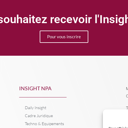
ouhaitez recevoir l'Insi
Pour vous inscrire
INSIGHT NPA
M
C
Daily Insight
T
Cadre Juridique
Techno & Equipements