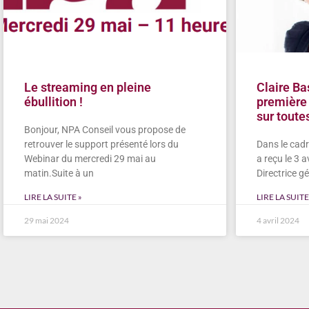
Le streaming en pleine
Claire Ba
ébullition !
première 
sur tout
Bonjour, NPA Conseil vous propose de
retrouver le support présenté lors du
Dans le cadr
Webinar du mercredi 29 mai au
a reçu le 3 a
matin.Suite à un
Directrice g
LIRE LA SUITE »
LIRE LA SUITE
29 mai 2024
4 avril 2024