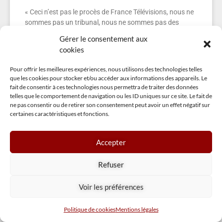
« Ceci n’est pas le procès de France Télévisions, nous ne
sommes pas un tribunal, nous ne sommes pas des
juges, ni des acteurs de la politique
Gérer le consentement aux
cookies
LIRE LA SUITE »
11 décembre 2025
Pour offrir les meilleures expériences, nous utilisons des technologies telles
que les cookies pour stocker et/ou accéder aux informations des appareils. Le
fait de consentir à ces technologies nous permettra de traiter des données
telles que le comportement de navigation ou les ID uniques sur ce site. Le fait de
ne pas consentir ou de retirer son consentement peut avoir un effet négatif sur
certaines caractéristiques et fonctions.
Accepter
Refuser
Voir les préférences
Politique de cookies
Mentions légales