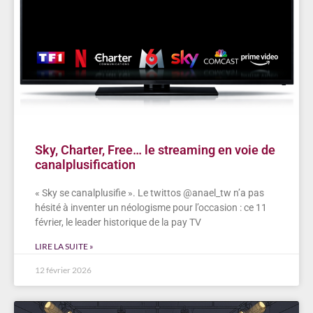
Sky, Charter, Free… le streaming en voie de
canalplusification
« Sky se canalplusifie ». Le twittos @anael_tw n’a pas
hésité à inventer un néologisme pour l’occasion : ce 11
février, le leader historique de la pay TV
LIRE LA SUITE »
12 février 2026