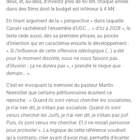
deux, et, au-delà, d’investir près de 40 M€ chaque année
dans des films dont le budget est inférieur à 4 M€.
En tirant argument de la «
perspective
» dans laquelle
Canal+ rachèterait l’ensemble d’UGC … «
d’ici à 2028
», le
texte cède aussi, dès sa première phrase, au procès
d’intention qui en caractérise ensuite le développement :
«
Si l’influence de cette offensive idéologique
(…)
a été
pour le moment discrète, nous ne nous faisons pas
d’illusion : ça ne durera pas
», «
prendre le risque que
demain…
».
C’est en invoquant la mémoire du pasteur Martin
Niemöller que certains pétitionnaires écartent ce
reproche : «
Quand ils sont venus chercher les socialistes,
je n’ai rien dit, je n’étais pas socialiste. Quand ils sont
venus chercher les Juifs, je n’ai rien dit, je n’étais pas juif.
Puis, ils sont venus me chercher. Et il ne restait personne
pour protester
». La logique de cette référence voudrait
qu’a contrario, crier avant d’avoir mal, permette d’écarter