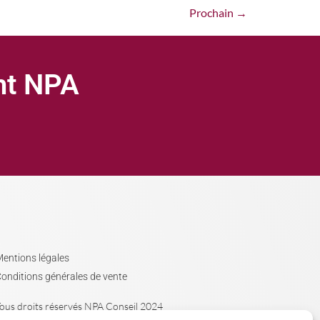
Prochain
→
ght NPA
entions légales
onditions générales de vente
ous droits réservés NPA Conseil 2024