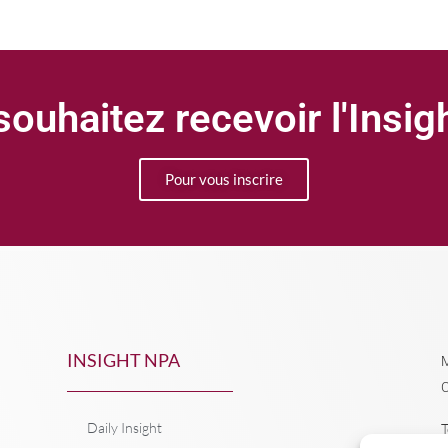
ouhaitez recevoir l'Insi
Pour vous inscrire
INSIGHT NPA
M
C
Daily Insight
T