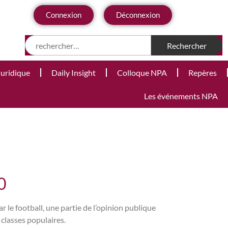
Connexion
Déconnexion
Juridique
Daily Insight
Colloque NPA
Repères
Les événements NPA
0
 le football, une partie de l’opinion publique
 classes populaires.