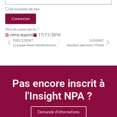
Se souvenir de moi
Connexion
Mot de passe perdu ?
remy.dupont
17/11/2016
PRÉCÉDENT
SUIVANT
Le groupe chinois Wanda étend son emprise sur Hollywood
Résultats opérateurs T3 2016
Pas encore inscrit à
l'Insight NPA ?
Demande d'informations