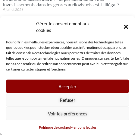
investissements dans les genres audiovisuels est-il illégal ?
9 juillet 2026
Lire la suite »
Gérer le consentement aux
Nouveautés à venir – Période : du jeudi 2 au mercredi 8 juillet
cookies
2026
2 juillet 2026
Pour offrir les meilleures expériences, nous utilisons des technologies telles
que les cookies pour stocker et/ou accéder aux informations des appareils. Le
Lire la suite »
fait de consentir à ces technologies nous permettra de traiter des données
Tweets by NPA CONSEIL
telles que le comportement de navigation ou les ID uniques sur ce site. Le fait de
ne pas consentir ou de retirer son consentement peut avoir un effet négatif sur
certaines caractéristiques et fonctions.
Accepter
QUI SOMMES-NOUS?
Refuser
Voir les préférences
NPA Conseil
Politique de cookies
Mentions légales
Contact