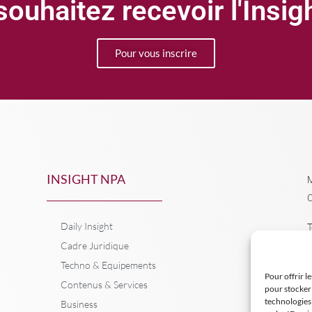
ouhaitez recevoir l'Insi
Pour vous inscrire
INSIGHT NPA
M
C
Daily Insight
T
Cadre Juridique
Techno & Equipements
Pour offrir l
Contenus & Services
pour stocker 
technologies
Business