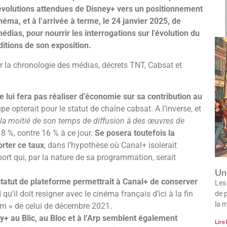
évolutions attendues de Disney+ vers un positionnement
ma, et à l’arrivée à terme, le 24 janvier 2025, de
édias, pour nourrir les interrogations sur l’évolution du
itions de son exposition.
ur la chronologie des médias, décrets TNT, Cabsat et
 lui fera pas réaliser d’économie sur sa contribution au
pe opterait pour le statut de chaîne cabsat. A l’inverse, et
 la moitié de son temps de diffusion à des œuvres de
18 %, contre 16 % à ce jour.
Se posera toutefois la
orter ce taux
, dans l’hypothèse où Canal+ isolerait
ort qui, par la nature de sa programmation, serait
Un 
statut de plateforme permettrait à Canal+ de conserver
Les
qu’il doit resigner avec le cinéma français d’ici à la fin
de p
la 
um » de celui de décembre 2021.
y+ au Blic, au Bloc et à l’Arp semblent également
Lire 