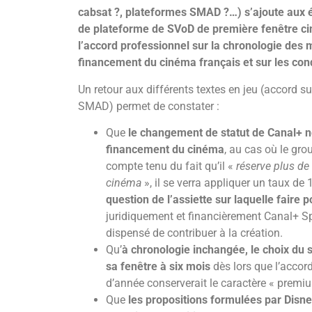
cabsat ?, plateformes SMAD ?…) s’ajoute aux 
de plateforme de SVoD de première fenêtre ciné
l’accord professionnel sur la chronologie des m
financement du cinéma français et sur les cond
Un retour aux différents textes en jeu (accord s
SMAD) permet de constater :
Que
le changement de statut de Canal+ ne
financement du cinéma
, au cas où le grou
compte tenu du fait qu’il «
réserve plus de
cinéma
», il se verra appliquer un taux de 
question de l’assiette sur laquelle faire p
juridiquement et financièrement Canal+ Sp
dispensé de contribuer à la création.
Qu’
à chronologie inchangée, le choix du 
sa fenêtre à six mois
dès lors que l’accord 
d’année conserverait le caractère « premi
Que
les propositions formulées par
Disne