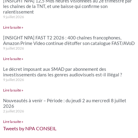
[INSIGHT NPA] 12,5 Mds heures visionnées au 2e trimestre par
les chaînes de la TNT, et une baisse qui confirme son
ralentissement
9 juillet 2026
Lire la suite »
[INSIGHT NPA] FAST T2 2026 : 400 chaînes francophones,
Amazon Prime Video continue d’étoffer son catalogue FAST/AVoD
9 juillet 2026
Lire la suite »
Le décret imposant aux SMAD par abonnement des
investissements dans les genres audiovisuels est-il illégal ?
9 juillet 2026
Lire la suite »
Nouveautés à venir – Période : du jeudi 2 au mercredi 8 juillet
2026
2 juillet 2026
Lire la suite »
Tweets by NPA CONSEIL