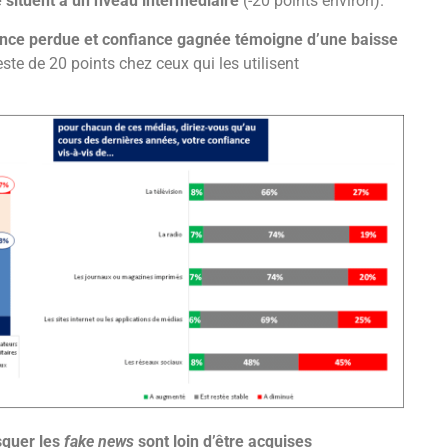
e situent à un nveau intermédiaire
(-20 points environ).
iance perdue et confiance gagnée témoigne d’une baisse
 reste de 20 points chez ceux qui les utilisent
squer les
fake news
sont loin d’être acquises