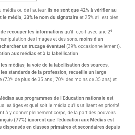
du média ou de l’auteur,
ils ne sont que 42% à vérifier au
t le média, 33% le nom du signataire
et 25% s’il est bien
e
e de recouper les informations
qu’il reçoit avec une 2
de manipulation des images et des sons,
moins d’un
rechercher un trucage éventuel
(39% occasionnellement).
ion aux médias et à la labellisation
es médias, la voie de la labellisation des sources,
 les standards de la profession, recueille un large
âge (73% de plus de 35 ans ; 70% des moins de 35 ans) et
x Médias aux programmes de l’Education nationale est
us les âges et quel soit le média qu’ils utilisent en priorité.
nt à y donner pleinement corps, de la part des pouvoirs
rançais (77%) ignorent que l’éducation aux Médias est
ts dispensés en classes primaires et secondaires depuis