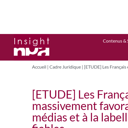
Contenus & 
Accueil
|
Cadre Juridique
|
[ETUDE] Les Français et
[ETUDE] Les Français
massivement favora
médias et à la label