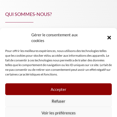
QUI SOMMES-NOUS?
Gérer le consentement aux
NPA Conseil
cookies
Contact
Pour offrir les meilleures expériences, nous utilisons des technologies telles
INSIGHT NPA
que les cookies pour stocker et/ou accéder aux informations des appareils. Le
fait de consentir à ces technologies nous permettra de traiter des données
telles que le comportement de navigation ou les ID uniques sur ce site. Le fait de
ne pas consentir ou de retirer son consentement peut avoir un effet négatif sur
certaines caractéristiques et fonctions.
Accepter
Mentions légales
Refuser
Conditions générales de vente
Tous droits réservés NPA Conseil
Voir les préférences
2024