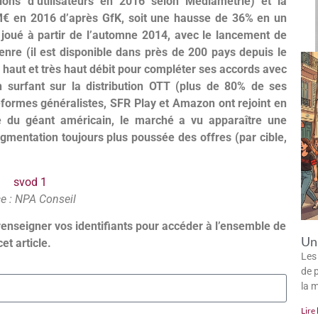
ions d’utilisateurs en 2016 selon Médiamétrie) et la
€ en 2016 d’après GfK, soit une hausse de 36% en un
joué à partir de l’automne 2014, avec le lancement de
enre (il est disponible dans près de 200 pays depuis le
du haut et très haut débit pour compléter ses accords avec
 surfant sur la distribution OTT (plus de 80% de ses
formes généralistes, SFR Play et Amazon ont rejoint en
ge du géant américain, le marché a vu apparaître une
gmentation toujours plus poussée des offres (par cible,
e : NPA Conseil
renseigner vos identifiants pour accéder à l’ensemble de
Un 
cet article.
Les
de p
la 
Lire 