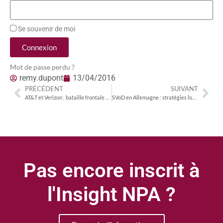
Se souvenir de moi
Connexion
Mot de passe perdu ?
remy.dupont
13/04/2016
PRÉCÉDENT
SUIVANT
AT&T et Verizon : bataille frontale des deux premiers opérateurs télécoms US sur les formats courts
SVoD en Allemagne : stratégies locales pour Watchever et Maxdome
Pas encore inscrit à
l'Insight NPA ?