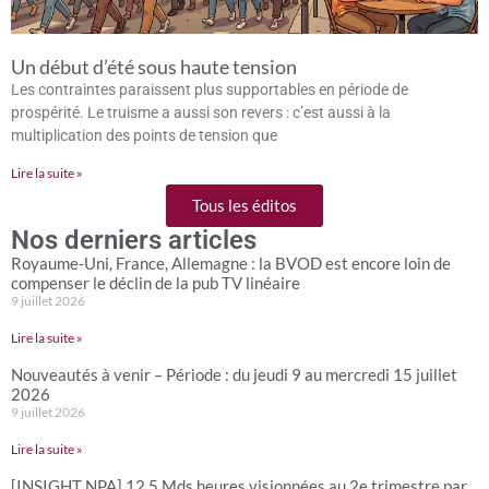
Un début d’été sous haute tension
Les contraintes paraissent plus supportables en période de
prospérité. Le truisme a aussi son revers : c’est aussi à la
multiplication des points de tension que
Lire la suite »
Tous les éditos
Nos derniers articles
Royaume-Uni, France, Allemagne : la BVOD est encore loin de
compenser le déclin de la pub TV linéaire
9 juillet 2026
Lire la suite »
Nouveautés à venir – Période : du jeudi 9 au mercredi 15 juillet
2026
9 juillet 2026
Lire la suite »
[INSIGHT NPA] 12,5 Mds heures visionnées au 2e trimestre par