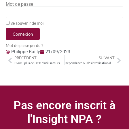
Mot de passe
Se souvenir de moi
Connexion
Mot de passe perdu ?
Philippe Bailly
21/09/2023
PRÉCÉDENT
SUIVANT
BVoD : plus de 30 % d’utilisateurs exclusifs parmi les Français ; YouTube sur la TV : un sur huit
Dépendance ou désintoxication de la Ligue 1 : NPA Conseil a mesuré l’évolution du portefeuille de droits de Canal+ entre 2018 et 2023
Pas encore inscrit à
l'Insight NPA ?