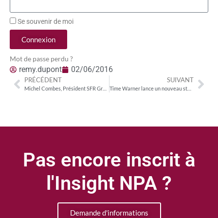
Se souvenir de moi
Connexion
Mot de passe perdu ?
remy.dupont
02/06/2016
PRÉCÉDENT
SUIVANT
Michel Combes, Président SFR Group
Time Warner lance un nouveau studio dédié aux contenus OTT
Pas encore inscrit à
l'Insight NPA ?
Demande d'informations