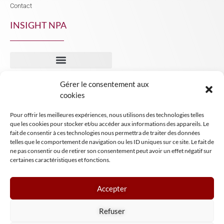
Contact
INSIGHT NPA
Gérer le consentement aux
cookies
Mentions légales
Pour offrir les meilleures expériences, nous utilisons des technologies telles
Conditions générales de vente
que les cookies pour stocker et/ou accéder aux informations des appareils. Le
fait de consentir à ces technologies nous permettra de traiter des données
Tous droits réservés NPA Conseil
telles que le comportement de navigation ou les ID uniques sur ce site. Le fait de
2024
ne pas consentir ou de retirer son consentement peut avoir un effet négatif sur
certaines caractéristiques et fonctions.
Accepter
Refuser