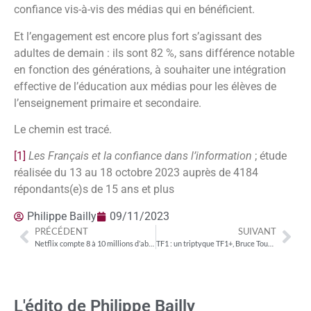
confiance vis-à-vis des médias qui en bénéficient.
Et l’engagement est encore plus fort s’agissant des
adultes de demain : ils sont 82 %, sans différence notable
en fonction des générations, à souhaiter une intégration
effective de l’éducation aux médias pour les élèves de
l’enseignement primaire et secondaire.
Le chemin est tracé.
[1]
Les Français et la confiance dans l’information
; étude
réalisée du 13 au 18 octobre 2023 auprès de 4184
répondants(e)s de 15 ans et plus
Philippe Bailly
09/11/2023
PRÉCÉDENT
SUIVANT
Netflix compte 8 à 10 millions d’abonnés à ses offres publicitaires dans le monde
TF1 : un triptyque TF1+, Bruce Toussaint, PBLV pour partir à l’offensive en janvier
L'édito de Philippe Bailly