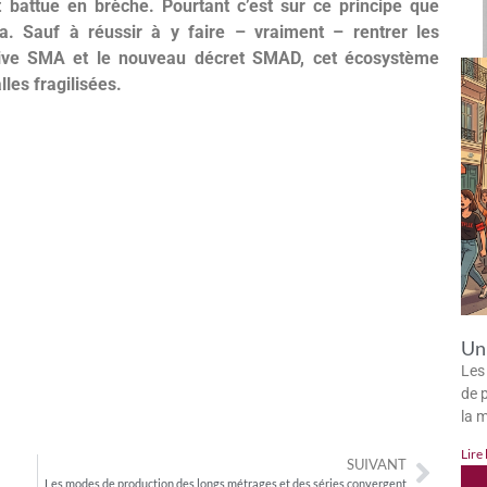
st battue en brèche. Pourtant c’est sur ce principe que
a. Sauf à réussir à y faire – vraiment – rentrer les
ective SMA et le nouveau décret SMAD, cet écosystème
lles fragilisées.
Un 
Les
de p
la 
Lire 
SUIVANT
Les modes de production des longs métrages et des séries convergent