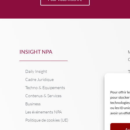
INSIGHT NPA
M
C
Daily Insight
T
Cadre Juridique
Techno & Equipements
Pour offrir l
Contenus & Services
pour stocker 
technologies
Business
ou les ID uni
Les événements NPA
avoir un effe
Politique de cookies (UE)
Ac