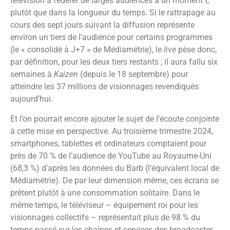
télévision à fédérer de larges audiences à un moment t,
plutôt que dans la longueur du temps. Si le rattrapage au
cours des sept jours suivant la diffusion représente
environ un tiers de l’audience pour certains programmes
(le « consolidé à J+7 » de Médiamétrie), le
live
pèse donc,
par définition, pour les deux tiers restants ; il aura fallu six
semaines à
Kaizen
(depuis le 18 septembre) pour
atteindre les 37 millions de visionnages revendiqués
aujourd’hui.
Et l’on pourrait encore ajouter le sujet de l’écoute conjointe
à cette mise en perspective. Au troisième trimestre 2024,
smartphones, tablettes et ordinateurs comptaient pour
près de 70 % de l’audience de YouTube au Royaume-Uni
(68,3 %) d’après les données du Barb (l’équivalent local de
Médiamétrie). De par leur dimension même, ces écrans se
prêtent plutôt à une consommation solitaire. Dans le
même temps, le téléviseur – équipement roi pour les
visionnages collectifs – représentait plus de 98 % du
temps passé sur les chaînes et services des broadcaster.