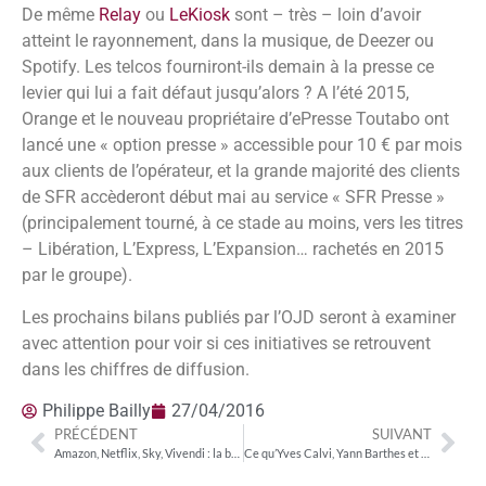
De même
Relay
ou
LeKiosk
sont – très – loin d’avoir
atteint le rayonnement, dans la musique, de Deezer ou
Spotify. Les telcos fourniront-ils demain à la presse ce
levier qui lui a fait défaut jusqu’alors ? A l’été 2015,
Orange et le nouveau propriétaire d’ePresse Toutabo ont
lancé une « option presse » accessible pour 10 € par mois
aux clients de l’opérateur, et la grande majorité des clients
de SFR accèderont début mai au service « SFR Presse »
(principalement tourné, à ce stade au moins, vers les titres
– Libération, L’Express, L’Expansion… rachetés en 2015
par le groupe).
Les prochains bilans publiés par l’OJD seront à examiner
avec attention pour voir si ces initiatives se retrouvent
dans les chiffres de diffusion.
Philippe Bailly
27/04/2016
PRÉCÉDENT
SUIVANT
Amazon, Netflix, Sky, Vivendi : la bataille des world company
Ce qu’Yves Calvi, Yann Barthes et Grégoire Margotton disent de TF1