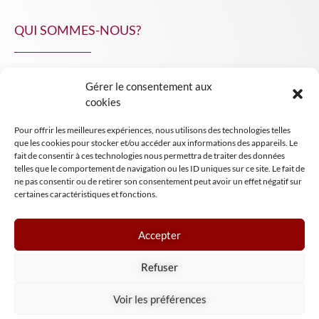
QUI SOMMES-NOUS?
Gérer le consentement aux
NPA Conseil
cookies
Contact
Pour offrir les meilleures expériences, nous utilisons des technologies telles
INSIGHT NPA
que les cookies pour stocker et/ou accéder aux informations des appareils. Le
fait de consentir à ces technologies nous permettra de traiter des données
telles que le comportement de navigation ou les ID uniques sur ce site. Le fait de
ne pas consentir ou de retirer son consentement peut avoir un effet négatif sur
certaines caractéristiques et fonctions.
Accepter
Mentions légales
Refuser
Conditions générales de vente
Tous droits réservés NPA Conseil
Voir les préférences
2024