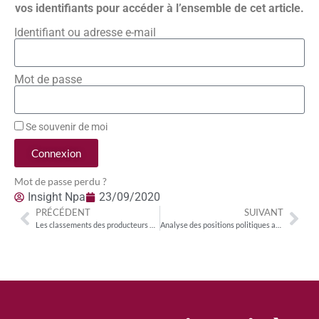
vos identifiants pour accéder à l’ensemble de cet article.
Identifiant ou adresse e-mail
Mot de passe
Se souvenir de moi
Connexion
Mot de passe perdu ?
Insight Npa
23/09/2020
PRÉCÉDENT
SUIVANT
Les classements des producteurs de fiction : Tetra Media (ITV) en tête côté TV ; France TV côté SVoD
Analyse des positions politiques actuelles sur la 5G