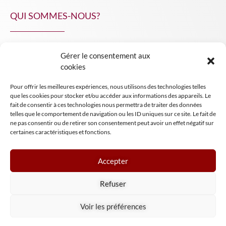
QUI SOMMES-NOUS?
Gérer le consentement aux
NPA Conseil
cookies
Contact
Pour offrir les meilleures expériences, nous utilisons des technologies telles
INSIGHT NPA
que les cookies pour stocker et/ou accéder aux informations des appareils. Le
fait de consentir à ces technologies nous permettra de traiter des données
telles que le comportement de navigation ou les ID uniques sur ce site. Le fait de
ne pas consentir ou de retirer son consentement peut avoir un effet négatif sur
certaines caractéristiques et fonctions.
Accepter
Mentions légales
Refuser
Conditions générales de vente
Tous droits réservés NPA Conseil
Voir les préférences
2024