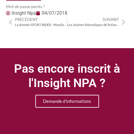
Mot de passe perdu ?
Insight Npa
04/07/2018
PRÉCÉDENT
SUIVANT
La donnée SPORT INDEX : Mondial 2018 : le grand bond de Kylian Mbappé, Paul Pogba, Antoine Griezman et… Benjamin Pavard sur les réseaux sociaux & Championnats de France cyclistes : audiences TV en forme pour l’épreuve masculine, en berne pour les féminines
Les chaînes thématiques de fictions maintiennent leur leadership
Pas encore inscrit à
l'Insight NPA ?
Demande d'informations