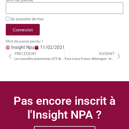
Se souvenir de moi
Connexion
Mot de passe perdu ?
Insight Npa
11/02/2021
PRÉCÉDENT
SUIVANT
Les nouvelles plateformes OTT de sport en France peinent à s’imposer
Face à face France-Allemagne : l’exemple du modèle économique de la Bundesliga
Pas encore inscrit à
l'Insight NPA ?