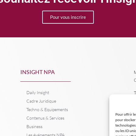
Pour vous inscrire
INSIGHT NPA
M
C
Daily Insight
T
Cadre Juridique
Techno & Equipements
Pour offrir l
Contenus & Services
pour stocker 
technologies
Business
ou les ID uni
Les événements NPA