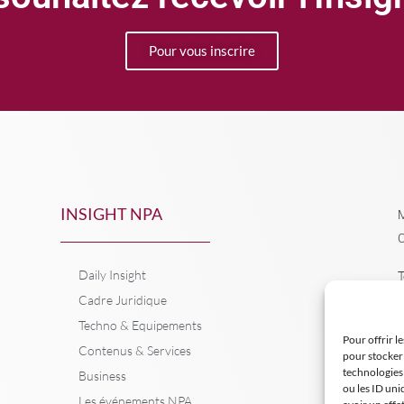
Pour vous inscrire
INSIGHT NPA
M
C
Daily Insight
T
Cadre Juridique
Techno & Equipements
Pour offrir l
Contenus & Services
pour stocker 
technologies
Business
ou les ID uni
Les événements NPA