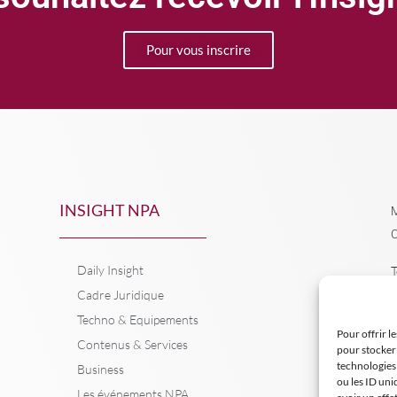
Pour vous inscrire
INSIGHT NPA
M
C
Daily Insight
T
Cadre Juridique
Techno & Equipements
Pour offrir l
Contenus & Services
pour stocker 
technologies
Business
ou les ID uni
Les événements NPA