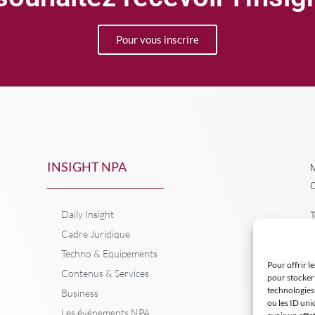
Pour vous inscrire
INSIGHT NPA
M
C
Daily Insight
T
Cadre Juridique
Techno & Equipements
Pour offrir l
Contenus & Services
pour stocker 
technologies
Business
ou les ID uni
Les événements NPA