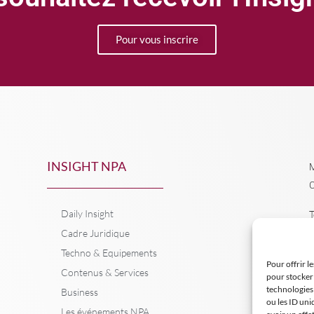
Pour vous inscrire
INSIGHT NPA
M
C
Daily Insight
T
Cadre Juridique
Techno & Equipements
Pour offrir l
Contenus & Services
pour stocker 
technologies
Business
ou les ID uni
Les événements NPA