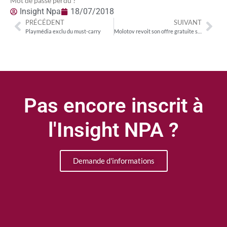
Mot de passe perdu ?
Insight Npa
18/07/2018
PRÉCÉDENT
SUIVANT
Playmédia exclu du must-carry
Molotov revoit son offre gratuite suite au nouveau barème de RCP
Pas encore inscrit à
l'Insight NPA ?
Demande d'informations