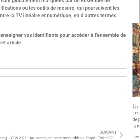
GV sont globalement marquées par un ensemble de
ifications ou les outils de mesure, qui poursuivent les
re la TV linéaire et numérique, en d’autres termes
renseigner vos identifiants pour accéder à l’ensemble de
cet article.
Un 
Les
de p
la 
SUIVANT
Lire 
CGV 2025 : des données Retail de plus en plus présentes dans les segments Data des régies et une offre commune à FTV, M6 et RMC-BFM en TVS
CGV 2025 : Dual screen, pré-home reveal vidéo, L-Shape… TVS et CTV terrains d’expérimentation de formats innovants