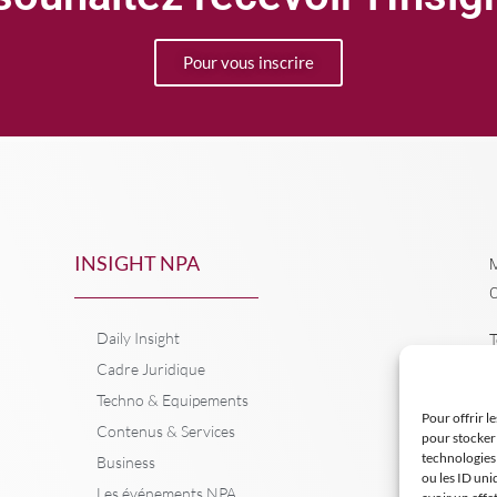
Pour vous inscrire
INSIGHT NPA
M
C
Daily Insight
T
Cadre Juridique
Techno & Equipements
Pour offrir l
Contenus & Services
pour stocker 
technologies
Business
ou les ID uni
Les événements NPA