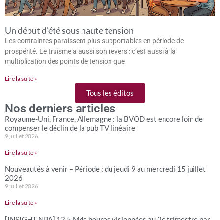
Un début d’été sous haute tension
Les contraintes paraissent plus supportables en période de
prospérité. Le truisme a aussi son revers : c’est aussi à la
multiplication des points de tension que
Lire la suite »
Tous les éditos
Nos derniers articles
Royaume-Uni, France, Allemagne : la BVOD est encore loin de
compenser le déclin de la pub TV linéaire
9 juillet 2026
Lire la suite »
Nouveautés à venir – Période : du jeudi 9 au mercredi 15 juillet
2026
9 juillet 2026
Lire la suite »
[INSIGHT NPA] 12,5 Mds heures visionnées au 2e trimestre par