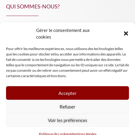
QUI SOMMES-NOUS?
Gérer le consentement aux
NPA Conseil
cookies
Contact
Pour offrir les meilleures expériences, nous utilisons des technologies telles
INSIGHT NPA
que les cookies pour stocker et/ou accéder aux informations des appareils. Le
fait de consentir à ces technologies nous permettra de traiter des données
telles que le comportement de navigation ou les ID uniques sur ce site. Le fait de
ne pas consentir ou de retirer son consentement peut avoir un effet négatif sur
certaines caractéristiques et fonctions.
Accepter
Mentions légales
Refuser
Conditions générales de vente
Tous droits réservés NPA Conseil
Voir les préférences
2024
Politique de cookies
Mentions légales