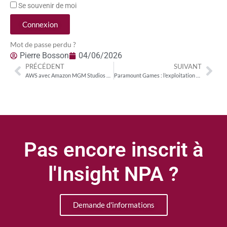
Se souvenir de moi
Connexion
Mot de passe perdu ?
Pierre Bosson
04/06/2026
PRÉCÉDENT
SUIVANT
AWS avec Amazon MGM Studios et Oracle avec Paramount et WBD : deux modèles de verticalité pour l’IA de contenu
Paramount Games : l’exploitation de ses IPs en productions AAA, une stratégie qui tranche avec celle des autres streamers
Pas encore inscrit à
l'Insight NPA ?
Demande d'informations