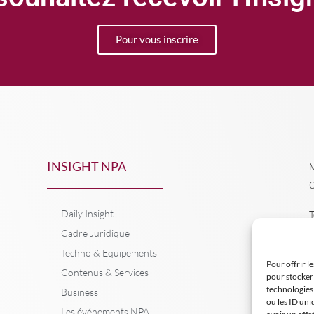
Pour vous inscrire
INSIGHT NPA
M
C
Daily Insight
T
Cadre Juridique
Techno & Equipements
Pour offrir l
Contenus & Services
pour stocker 
technologies
Business
ou les ID uni
Les événements NPA