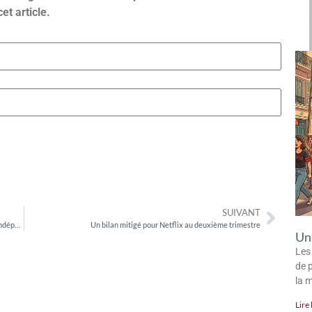
cet article.
SUIVANT
Spotify propose désormais des contrats de licence aux artistes indépendants
Un bilan mitigé pour Netflix au deuxième trimestre
Un 
Les
de p
la 
Lire 