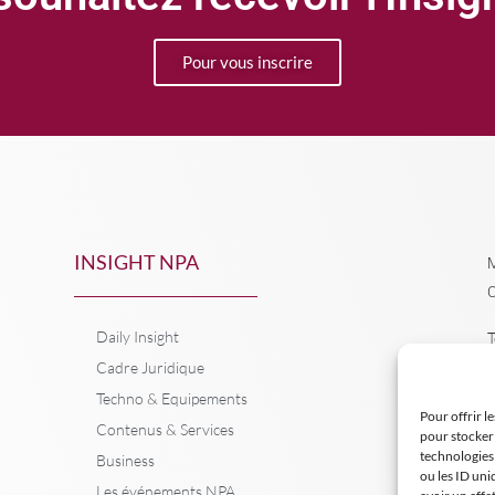
Pour vous inscrire
INSIGHT NPA
M
C
Daily Insight
T
Cadre Juridique
Techno & Equipements
Pour offrir l
Contenus & Services
pour stocker 
technologies
Business
ou les ID uni
Les événements NPA