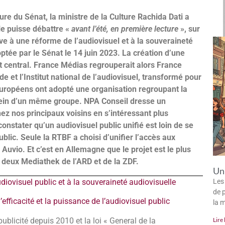
re du Sénat, la ministre de la Culture Rachida Dati a
le puisse débattre «
avant l’été, en première lecture
», sur
tive à une réforme de l’audiovisuel et à la souveraineté
ptée par le Sénat le 14 juin 2023.
La création d’une
nt central. France Médias regrouperait alors France
 et l’Institut national de l’audiovisuel, transformé pour
 européens ont adopté une organisation regroupant la
u sein d’un même groupe. NPA Conseil dresse un
z nos principaux voisins en s’intéressant plus
nstater qu’un audiovisuel public unifié est loin de se
blic. Seule la RTBF a choisi d’unifier l’accès aux
Auvio. Et c’est en Allemagne que le projet est le plus
deux Mediathek de l’ARD et de la ZDF.
Un 
audiovisuel public et à la souveraineté audiovisuelle
Les
de p
’efficacité et la puissance de l’audiovisuel public
la 
ublicité depuis 2010 et la loi « General de la
Lire 