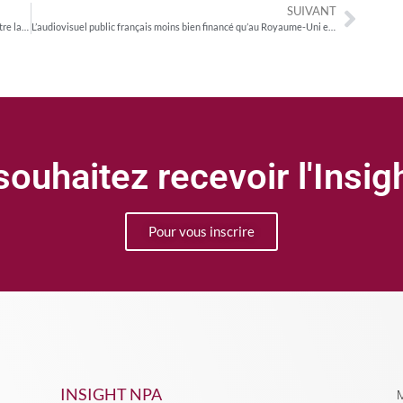
SUIVANT
Le rachat d’Altice Media par CMA CGM soumis à une course contre la montre procédurale
L’audiovisuel public français moins bien financé qu’au Royaume-Uni et surtout en Allemagne
ouhaitez recevoir l'Insi
Pour vous inscrire
INSIGHT NPA
M