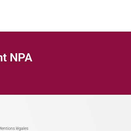
ght NPA
entions légales