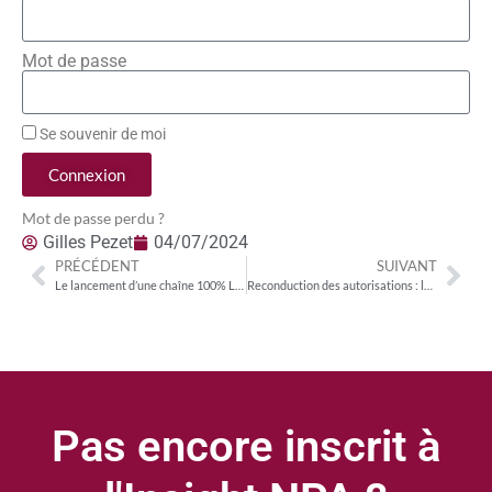
Mot de passe
Se souvenir de moi
Connexion
Mot de passe perdu ?
Gilles Pezet
04/07/2024
PRÉCÉDENT
SUIVANT
Le lancement d’une chaîne 100% Ligue 1 serait une première pour une ligue de football professionnel en Europe
Reconduction des autorisations : les chaînes TNT à l’épreuve de la « viabilité économique »
Pas encore inscrit à