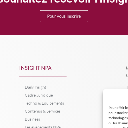
Pour vous inscrire
INSIGHT NPA
M
C
Daily Insight
T
Cadre Juridique
Techno & Equipements
Pour offrir l
Contenus & Services
pour stocker 
technologies
Business
ou les ID uni
Les événements NPA