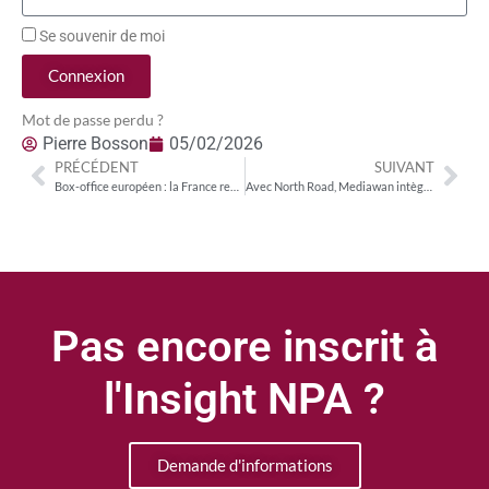
Se souvenir de moi
Connexion
Mot de passe perdu ?
Pierre Bosson
05/02/2026
PRÉCÉDENT
SUIVANT
Box-office européen : la France reste une exception malgré une année en recul (-13,6 %)
Avec North Road, Mediawan intègre le club des groupes de productions pesant plus de 2 Mds€ de revenus annuels
Pas encore inscrit à
l'Insight NPA ?
Demande d'informations