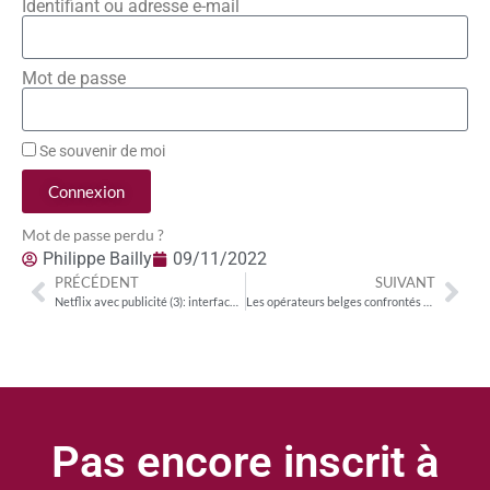
Identifiant ou adresse e-mail
Mot de passe
Se souvenir de moi
Connexion
Mot de passe perdu ?
Philippe Bailly
09/11/2022
PRÉCÉDENT
SUIVANT
Netflix avec publicité (3): interface identique ; 5 à 10 % de titres manquants parmi les plus consommés
Les opérateurs belges confrontés au lent déclin de la télévision payante
Pas encore inscrit à