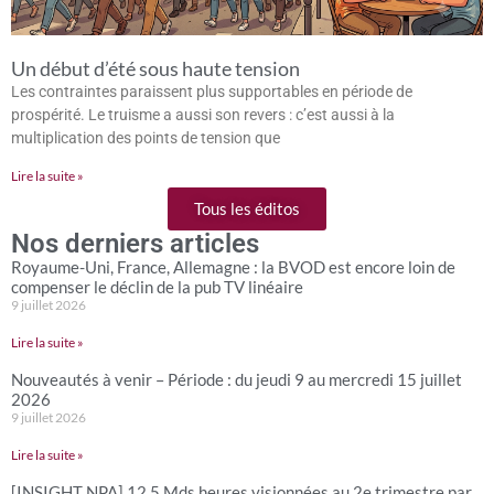
Un début d’été sous haute tension
Les contraintes paraissent plus supportables en période de
prospérité. Le truisme a aussi son revers : c’est aussi à la
multiplication des points de tension que
Lire la suite »
Tous les éditos
Nos derniers articles
Royaume-Uni, France, Allemagne : la BVOD est encore loin de
compenser le déclin de la pub TV linéaire
9 juillet 2026
Lire la suite »
Nouveautés à venir – Période : du jeudi 9 au mercredi 15 juillet
2026
9 juillet 2026
Lire la suite »
[INSIGHT NPA] 12,5 Mds heures visionnées au 2e trimestre par