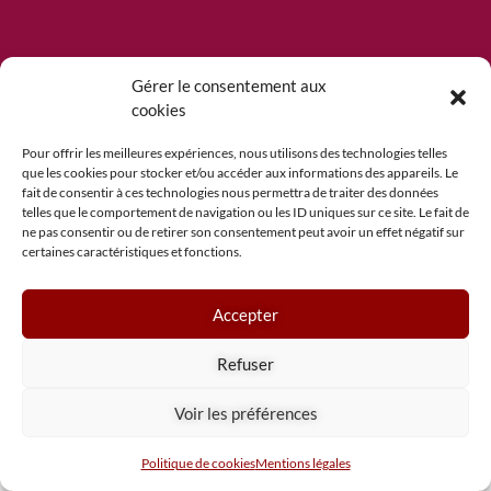
Gérer le consentement aux
L'édito de Philippe Bailly
cookies
Pour offrir les meilleures expériences, nous utilisons des technologies telles
que les cookies pour stocker et/ou accéder aux informations des appareils. Le
fait de consentir à ces technologies nous permettra de traiter des données
telles que le comportement de navigation ou les ID uniques sur ce site. Le fait de
ne pas consentir ou de retirer son consentement peut avoir un effet négatif sur
certaines caractéristiques et fonctions.
Accepter
Refuser
Voir les préférences
Politique de cookies
Mentions légales