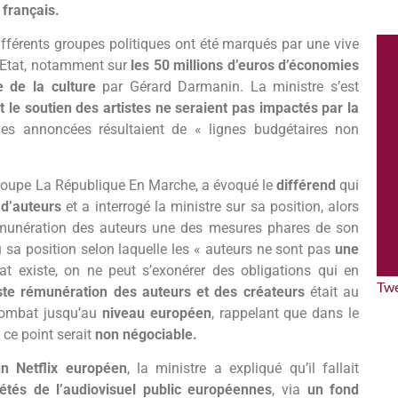
français.
fférents groupes politiques ont été marqués par une vive
 l’Etat, notamment sur
les 50 millions d’euros d’économies
e de la culture
par Gérard Darmanin. La ministre s’est
et le soutien des artistes ne seraient pas impactés par la
s annoncées résultaient de « lignes budgétaires non
.
groupe La République En Marche, a évoqué le
différend
qui
 d’auteurs
et a interrogé la ministre sur sa position, alors
émunération des auteurs une des mesures phares de son
a position selon laquelle les « auteurs ne sont pas
une
at existe, on ne peut s’exonérer des obligations qui en
Tw
ste rémunération des auteurs et des créateurs
était au
 combat jusqu’au
niveau européen
, rappelant que dans le
, ce point serait
non négociable.
un Netflix européen
, la ministre a expliqué qu’il fallait
étés de l’audiovisuel public européennes
, via
un fond