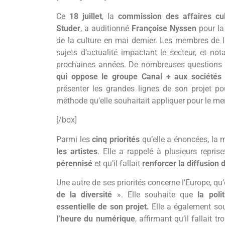
Ce
18 juillet
, la
commission des affaires cul
Studer
, a auditionné
Françoise Nyssen
pour la
de la culture en mai dernier. Les membres de 
sujets d’actualité impactant le secteur, et n
prochaines années. De nombreuses questions 
qui oppose le groupe Canal + aux sociétés
présenter les grandes lignes de son projet pou
méthode qu’elle souhaitait appliquer pour le me
[/box]
Parmi les
cinq priorités
qu’elle a énoncées, la m
les artistes
. Elle a rappelé à plusieurs repri
pérennisé
et qu’il fallait
renforcer la diffusion d
Une autre de ses priorités concerne l’Europe, qu’
de la diversité
». Elle souhaite que
la pol
essentielle de son projet.
Elle a également so
l’heure du numérique
, affirmant qu’il fallait 