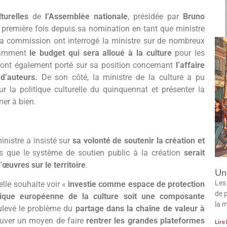
turelles
de
l’Assemblée nationale
, présidée par
Bruno
 première fois depuis sa nomination en tant que ministre
la commission ont interrogé la ministre sur de nombreux
otamment
le budget qui sera alloué à la culture
pour les
ont également porté sur sa position concernant
l’affaire
 d’auteurs.
De son côté, la ministre de la culture a pu
r la politique culturelle du quinquennat et présenter la
ner à bien.
inistre a insisté sur
sa volonté de soutenir la création et
ses que le système de soutien public à la création
serait
’œuvres sur le territoire
.
Un 
Les
elle souhaite voir «
investie comme espace de protection
de p
itique européenne de la culture soit une composante
la 
ulevé le problème du
partage dans la chaîne de valeur à
trouver un moyen de faire
rentrer les grandes plateformes
Lire 