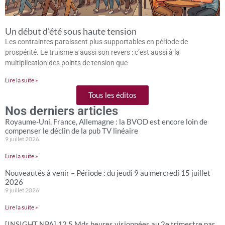
Un début d’été sous haute tension
Les contraintes paraissent plus supportables en période de
prospérité. Le truisme a aussi son revers : c’est aussi à la
multiplication des points de tension que
Lire la suite »
Tous les éditos
Nos derniers articles
Royaume-Uni, France, Allemagne : la BVOD est encore loin de
compenser le déclin de la pub TV linéaire
9 juillet 2026
Lire la suite »
Nouveautés à venir – Période : du jeudi 9 au mercredi 15 juillet
2026
9 juillet 2026
Lire la suite »
[INSIGHT NPA] 12,5 Mds heures visionnées au 2e trimestre par