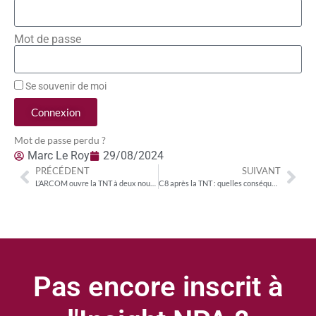
Mot de passe
Se souvenir de moi
Connexion
Mot de passe perdu ?
Marc Le Roy
29/08/2024
PRÉCÉDENT
SUIVANT
L’ARCOM ouvre la TNT à deux nouveaux entrants, au détriment de C8 et de NRJ12
C8 après la TNT : quelles conséquences juridiques ? Quel rebond possible pour le Groupe Canal+ ?
Pas encore inscrit à