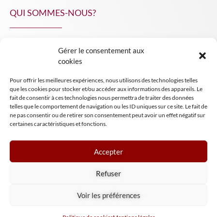
QUI SOMMES-NOUS?
Gérer le consentement aux
NPA Conseil
cookies
Contact
Pour offrir les meilleures expériences, nous utilisons des technologies telles
INSIGHT NPA
que les cookies pour stocker et/ou accéder aux informations des appareils. Le
fait de consentir à ces technologies nous permettra de traiter des données
telles que le comportement de navigation ou les ID uniques sur ce site. Le fait de
ne pas consentir ou de retirer son consentement peut avoir un effet négatif sur
certaines caractéristiques et fonctions.
Accepter
Mentions légales
Refuser
Conditions générales de vente
Tous droits réservés NPA Conseil
Voir les préférences
2024