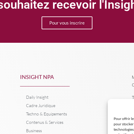
ouhaitez recevoir l'Insi
Pour vous inscrire
INSIGHT NPA
M
C
Daily Insight
T
Cadre Juridique
Techno & Equipements
Pour offrir l
Contenus & Services
pour stocker 
technologies
Business