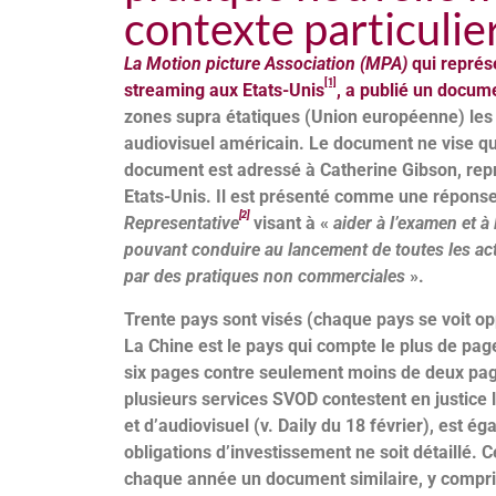
contexte particulie
La Motion picture Association (MPA)
qui représe
[1]
streaming aux Etats-Unis
, a publié un docum
zones supra étatiques (Union européenne) les
audiovisuel américain. Le document ne vise qu
document est adressé à Catherine Gibson, rep
Etats-Unis. Il est présenté comme une répons
[2]
Representative
visant à «
aider à l’examen et à
pouvant conduire au lancement de toutes les ac
par des pratiques non commerciales
».
Trente pays sont visés (chaque pays se voit op
La Chine est le pays qui compte le plus de pag
six pages contre seulement moins de deux page
plusieurs services SVOD contestent en justice 
et d’audiovisuel (v. Daily du 18 février), est é
obligations d’investissement ne soit détaillé.
chaque année un document similaire, y compri