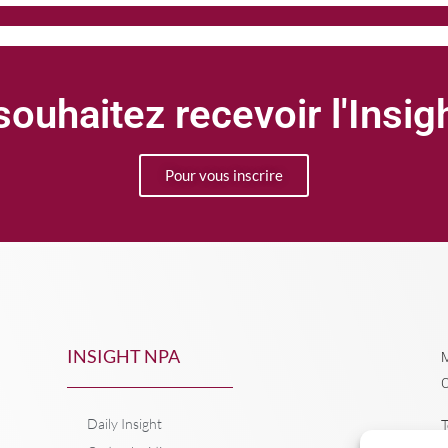
ouhaitez recevoir l'Insi
Pour vous inscrire
INSIGHT NPA
M
C
Daily Insight
T