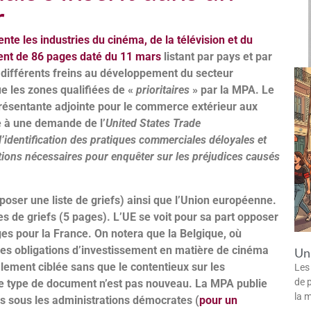
r
nte les industries du cinéma, de la télévision et du
ent de 86 pages daté du 11 mars
listant par pays et par
 différents freins au développement du secteur
e les zones qualifiées de «
prioritaires
» par la MPA. Le
résentante adjointe pour le commerce extérieur aux
e à une demande de l’
United States Trade
 l’identification des pratiques commerciales déloyales et
tions nécessaires pour enquêter sur les préjudices causés
poser une liste de griefs) ainsi que l’Union européenne.
es de griefs (5 pages). L’UE se voit pour sa part opposer
s pour la France. On notera que la Belgique, où
les obligations d’investissement en matière de cinéma
Un 
galement ciblée sans que le contentieux sur les
Les
de p
 Ce type de document n’est pas nouveau. La MPA publie
la 
s sous les administrations démocrates (
pour un