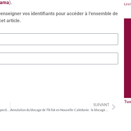
bama
).
Lire 
renseigner vos identifiants pour accéder à l’ensemble de
cet article.
Tw
SUIVANT
L’ARCOM et la régulation de l’information : état des lieux et perspectives
Annulation du blocage de TikTok en Nouvelle-Calédonie : le blocage était possible mais ne respectait pas les conditions jurisprudentielles