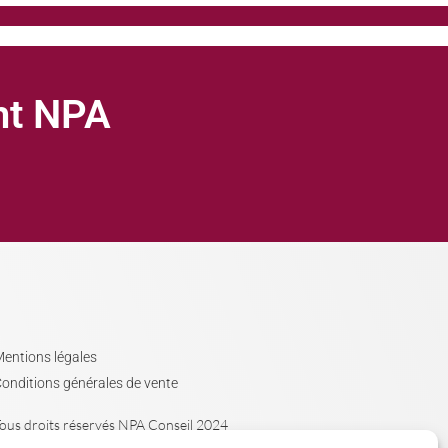
ght NPA
entions légales
onditions générales de vente
ous droits réservés NPA Conseil 2024