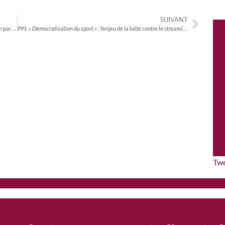
SUIVANT
PJL « Respect des principes de la République » ou la transposition par anticipation du Digital Services Act (DSA)
PPL « Démocratisation du sport » : l’enjeu de la lutte contre le streaming illégal sportif
Tw