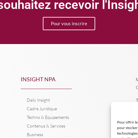
ouhaitez recevoir l'Insi
Pour vous inscrire
INSIGHT NPA
M
C
Daily Insight
T
Cadre Juridique
Techno & Equipements
Pour offrir l
Contenus & Services
pour stocker 
technologies
Business